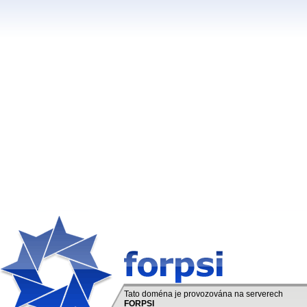
Tato doména je provozována na serverech
FORPSI