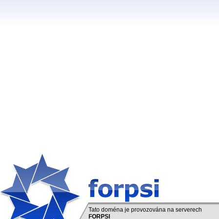
Tato doména je provozována na serverech
FORPSI